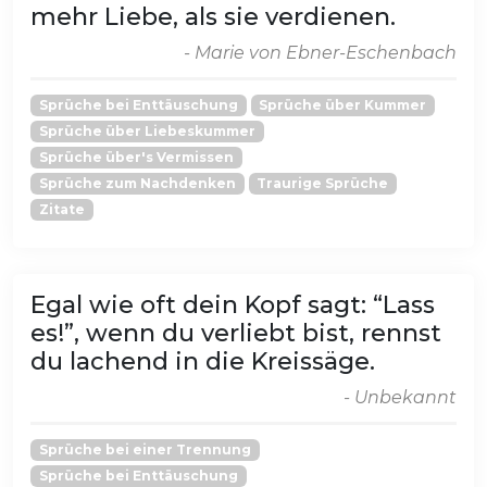
mehr Liebe, als sie verdienen.
- Marie von Ebner-Eschenbach
Sprüche bei Enttäuschung
Sprüche über Kummer
Sprüche über Liebeskummer
Sprüche über's Vermissen
Sprüche zum Nachdenken
Traurige Sprüche
Zitate
Egal wie oft dein Kopf sagt: “Lass
es!”, wenn du verliebt bist, rennst
du lachend in die Kreissäge.
- Unbekannt
Sprüche bei einer Trennung
Sprüche bei Enttäuschung