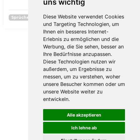
uns wichtig
- Maxim
Diese Website verwendet Cookies
Sprüche über Liebeskummer
und Targeting Technologien, um
Ihnen ein besseres Internet-
Erlebnis zu ermöglichen und die
Page navigation
Page
Page
Page
Page
Current Page
1
2
3
4
5
Werbung, die Sie sehen, besser an
Ihre Bedürfnisse anzupassen.
Diese Technologien nutzen wir
außerdem, um Ergebnisse zu
messen, um zu verstehen, woher
unsere Besucher kommen oder um
unsere Website weiter zu
entwickeln.
Alle akzeptieren
© 2026 - SpruchZone.de
Ich lehne ab
Update cookies preferences